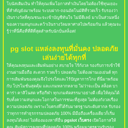
โบนัสเติมเงิน ทำให้คุณเพิ่มโอกาสทำเงินโดยไม่ต้องใช้ทุนเยอะ
ที่สำคัญยังมาพร้อม ระบบฝาก-ถอนอัตโนมัติที่รวดเร็ว รับรองว่า
เงินรางวัลที่คุณชนะจะเข้าบัญชีทันใจ ไม่มีดีเลย์ มาเป็นส่วนหนึ่ง
ของความสนุกและคว้าเงินรางวัลมหาศาลไปพร้อมกัน แล้วคุณจะ
รู้ว่าที่นี่คือที่ที่ดีที่สุดสำหรับนักปั่นสล็อต!
pg slot แหล่งลงทุนที่มั่นคง ปลอดภัย
เล่นง่ายได้ทุกที่
ให้คุณลงทุนและเดิมพันอย่าง สบายใจ ไร้กังวล รองรับการเข้าใช้
งานผ่านมือถือ สะดวก รวดเร็ว ปลอดภัย ไม่ต้องผ่านเอเย่นต์ ทุก
การเดิมพันของคุณจึงโปร่งใสและไร้ปัญหาการโกง ที่นี่มาพร้อม
กับ โปรโมชั่นสุดคุ้ม และเกมหลากหลาย ไม่ว่าจะเป็น สล็อต บา
คาร่า คาสิโนสด หรือกีฬา ทุกเกมคัดสรรมาอย่างดี เพื่อให้คุณได้
รับทั้งความสนุกและโอกาสในการชนะที่สูงสุด ไม่ต้องกังวลเรื่อง
ความปลอดภัย เพราะเว็บตรงที่ได้รับมาตรฐานระดับสากล รับรอง
ว่าทุกการทำธุรกรรมปลอดภัย 100% มีมือถือเครื่องเดียวก็เริ่ม
ลงทุนได้เลย! ไม่ต้องมองหาที่อื่น
pgslot เว็บตรง
เปิดโอกาสให้
คุณ สัมผัสการลงทุนที่ปลอดภัย 100% พร้อมมาตรฐานรับรอง