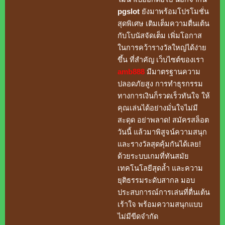
pgslot
ยังมาพร้อมโปรโมชั่น
สุดพิเศษ เติมเต็มความตื่นเต้น
กับโบนัสจัดเต็ม เพิ่มโอกาส
ในการคว้ารางวัลใหญ่ได้ง่าย
ขึ้น ที่สำคัญ เว็บไซต์ของเรา
amb888
มีมาตรฐานความ
ปลอดภัยสูง การทำธุรกรรม
ทางการเงินก็รวดเร็วทันใจ ให้
คุณเล่นได้อย่างมั่นใจไม่มี
สะดุด อย่าพลาด! สมัครสล็อต
วันนี้ แล้วมาพิสูจน์ความสนุก
และรางวัลสุดคุ้มกันได้เลย!
ด้วยระบบเกมที่ทันสมัย
เทคโนโลยีสุดล้ำ และความ
ยุติธรรมระดับสากล มอบ
ประสบการณ์การเล่นที่ตื่นเต้น
เร้าใจ พร้อมความสนุกแบบ
ไม่มีขีดจำกัด