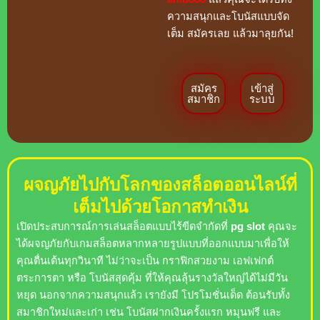
ความสนุกและโบนัสแบบจัด
เต็ม สมัครเลย แล้วมาลุยกัน!
สมัคร
เข้าสู่
สมาชิก
ระบบ
ผจญภัยไปกับโลกของสล็อตออนไลน์ที่
เต็มไปด้วยโอกาสทำเงิน
เปิดประสบการณ์การเล่นสล็อตแบบไร้ขีดจำกัดที่
pg slot
คุณจะ
ได้ผจญภัยกับเกมสล็อตหลากหลายรูปแบบที่ออกแบบมาเพื่อให้
คุณตื่นเต้นทุกวินาที ไม่ว่าจะเป็น กราฟิกสวยงาม เอฟเฟกต์
ตระการตา หรือ โบนัสสุดคุ้ม ที่ให้คุณลุ้นรางวัลใหญ่ได้ไม่มีวัน
หยุด นอกจากความสนุกแล้ว เรายังมี โปรโมชั่นเด็ด ต้อนรับทั้ง
สมาชิกใหม่และเก่า เช่น โบนัสฝากเงินครั้งแรก หมุนฟรี และ