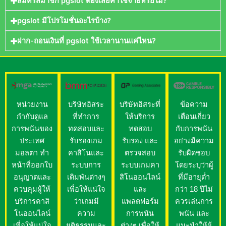
สมัครสมาชิก pgslot ต้องเสียค่าใช้จ่ายหรือไม่?
pgslot มีโปรโมชั่นอะไรบ้าง?
ฝาก-ถอนเงินที่ pgslot ใช้เวลานานแค่ไหน?
หน่วยงาน
บริษัทอิสระ
บริษัทอิสระที่
ข้อความ
กำกับดูแล
ที่ทำการ
ให้บริการ
เตือนเกี่ยว
การพนันของ
ทดสอบและ
ทดสอบ
กับการพนัน
ประเทศ
รับรองเกม
รับรอง และ
อย่างมีความ
มอลตา ทำ
คาสิโนและ
ตรวจสอบ
รับผิดชอบ
หน้าที่ออกใบ
ระบบการ
ระบบเกมคา
โดยระบุว่าผู้
อนุญาตและ
เดิมพันต่างๆ
สิโนออนไลน์
ที่มีอายุต่ำ
ควบคุมผู้ให้
เพื่อให้แน่ใจ
และ
กว่า 18 ปีไม่
บริการคาสิ
ว่าเกมมี
แพลตฟอร์ม
ควรเล่นการ
โนออนไลน์
ความ
การพนัน
พนัน และ
เพื่อให้แน่ใจ
ยุติธรรมและ
ต่างๆ เพื่อให้
แนะนำให้ผู้